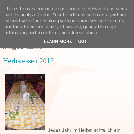
This site uses cookies from Google to deliver its services
and to analyze traffic. Your IP address and user-agent are
shared with Google along with performance and security
metrics to ensure quality of service, generate usage
statistics, and to detect and address abuse.
▼
LEARN MORE
GOT IT
Freitag, 5. Oktober 2012
Herbstessen 2012
Jedes Jahr im Herbst richte ich ein