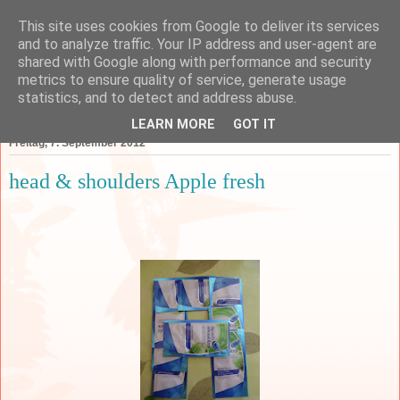
This site uses cookies from Google to deliver its services
and to analyze traffic. Your IP address and user-agent are
shared with Google along with performance and security
metrics to ensure quality of service, generate usage
statistics, and to detect and address abuse.
▼
LEARN MORE
GOT IT
Freitag, 7. September 2012
head & shoulders Apple fresh